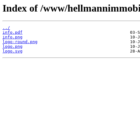
Index of /www/hellmannimmobil
../
info.pdf
info.png
logo-round.png
logo.png
logo.svg